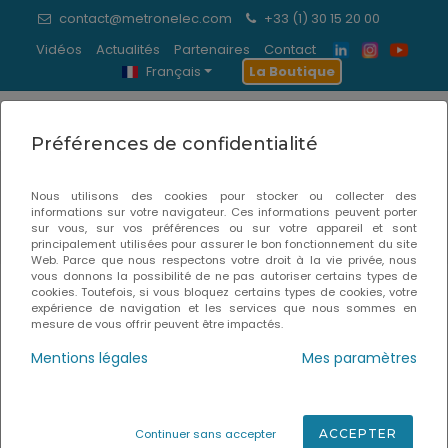
contact@metronelec.com
+33 (1) 30 15 20 00
Vidéos
Actualités
Partenaires
Contact
Français
La Boutique
0
Préférences de confidentialité
Actualités & événements
Nous utilisons des cookies pour stocker ou collecter des
informations sur votre navigateur. Ces informations peuvent porter
Accueil
Actualités & Événements
sur vous, sur vos préférences ou sur votre appareil et sont
principalement utilisées pour assurer le bon fonctionnement du site
Web. Parce que nous respectons votre droit à la vie privée, nous
vous donnons la possibilité de ne pas autoriser certains types de
cookies. Toutefois, si vous bloquez certains types de cookies, votre
expérience de navigation et les services que nous sommes en
Forum de l'électronique Grenoble 2020
mesure de vous offrir peuvent être impactés.
Mentions légales
Mes paramètres
Continuer sans accepter
ACCEPTER