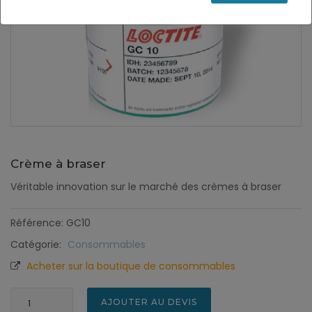
Crème à braser
Véritable innovation sur le marché des crèmes à braser
Référence: GC10
Catégorie:
Consommables
Acheter sur la boutique de consommables
AJOUTER AU DEVIS