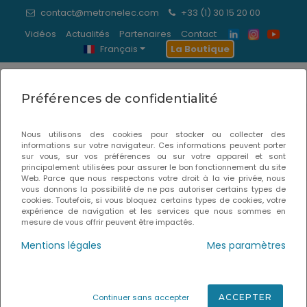
contact@metronelec.com
+33 (1) 30 15 20 00
Vidéos
Actualités
Partenaires
Contact
Français
La Boutique
0
Préférences de confidentialité
Crème à braser
Nous utilisons des cookies pour stocker ou collecter des
informations sur votre navigateur. Ces informations peuvent porter
Accueil
Consommables
sur vous, sur vos préférences ou sur votre appareil et sont
principalement utilisées pour assurer le bon fonctionnement du site
Web. Parce que nous respectons votre droit à la vie privée, nous
vous donnons la possibilité de ne pas autoriser certains types de
cookies. Toutefois, si vous bloquez certains types de cookies, votre
expérience de navigation et les services que nous sommes en
mesure de vous offrir peuvent être impactés.
Mentions légales
Mes paramètres
Continuer sans accepter
ACCEPTER