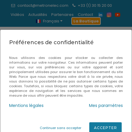
contact@metronelec.com
+33 (1) 30 15 20 00
Vidéos
Actualités
Partenaires
Contact
Français
La Boutique
0
Préférences de confidentialité
Vernis sec et vernis UV basse
Nous utilisons des cookies pour stocker ou collecter des
viscosité
informations sur votre navigateur. Ces informations peuvent porter
sur vous, sur vos préférences ou sur votre appareil et sont
principalement utilisées pour assurer le bon fonctionnement du site
Accueil
Consommables
Web. Parce que nous respectons votre droit à la vie privée, nous
vous donnons la possibilité de ne pas autoriser certains types de
cookies. Toutefois, si vous bloquez certains types de cookies, votre
expérience de navigation et les services que nous sommes en
mesure de vous offrir peuvent être impactés.
Mentions légales
Mes paramètres
Continuer sans accepter
ACCEPTER