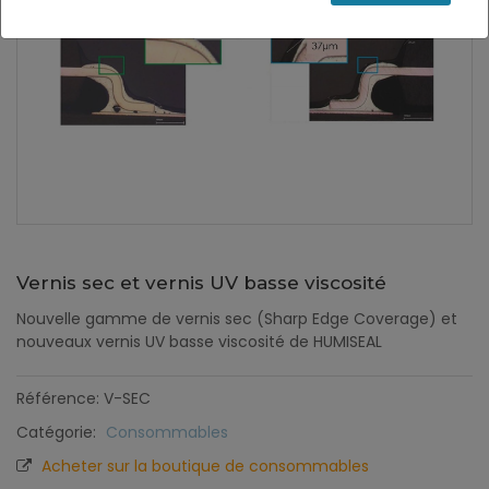
Vernis sec et vernis UV basse viscosité
Nouvelle gamme de vernis sec (Sharp Edge Coverage) et
nouveaux vernis UV basse viscosité de HUMISEAL
Référence: V-SEC
Catégorie:
Consommables
Acheter sur la boutique de consommables