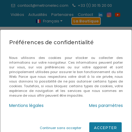
contact@metronelec.com
+33 (1) 30 15 20 00
Vidéos
Actualités
Partenaires
Contact
Français
La Boutique
0
Préférences de confidentialité
Bondtester
Nous utilisons des cookies pour stocker ou collecter des
informations sur votre navigateur. Ces informations peuvent porter
Accueil
Inspection & Contrôle Labo
sur vous, sur vos préférences ou sur votre appareil et sont
principalement utilisées pour assurer le bon fonctionnement du site
Web. Parce que nous respectons votre droit à la vie privée, nous
vous donnons la possibilité de ne pas autoriser certains types de
cookies. Toutefois, si vous bloquez certains types de cookies, votre
expérience de navigation et les services que nous sommes en
mesure de vous offrir peuvent être impactés.
Mentions légales
Mes paramètres
Continuer sans accepter
ACCEPTER