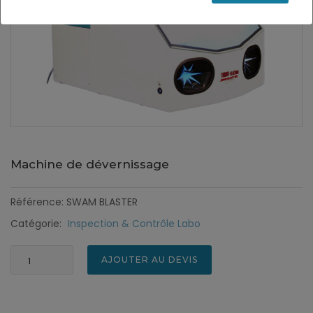
Machine de dévernissage
Référence: SWAM BLASTER
Catégorie:
Inspection & Contrôle Labo
AJOUTER AU DEVIS