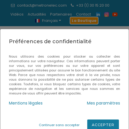
contact@metronelec.com
+33 (1) 30 15 20 00
Vidéos
Actualités
Partenaires
Contact
Français
La Boutique
0
Préférences de confidentialité
Machine de dévernissage
Nous utilisons des cookies pour stocker ou collecter des
informations sur votre navigateur. Ces informations peuvent porter
Accueil
Inspection & Contrôle Labo
sur vous, sur vos préférences ou sur votre appareil et sont
principalement utilisées pour assurer le bon fonctionnement du site
Web. Parce que nous respectons votre droit à la vie privée, nous
vous donnons la possibilité de ne pas autoriser certains types de
cookies. Toutefois, si vous bloquez certains types de cookies, votre
expérience de navigation et les services que nous sommes en
mesure de vous offrir peuvent être impactés.
Mentions légales
Mes paramètres
Continuer sans accepter
ACCEPTER