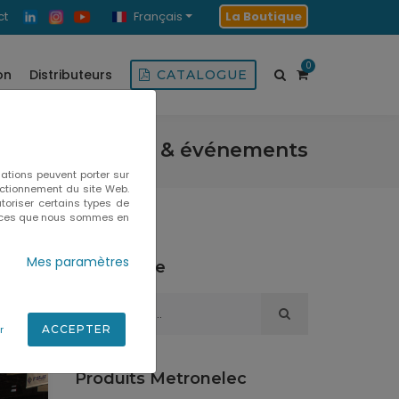
ct
Français
La Boutique
0
on
Distributeurs
CATALOGUE
Actualités & événements
ations peuvent porter sur
onctionnement du site Web.
toriser certains types de
ervices que nous sommes en
Mes paramètres
Recherche
r
ACCEPTER
Produits Metronelec