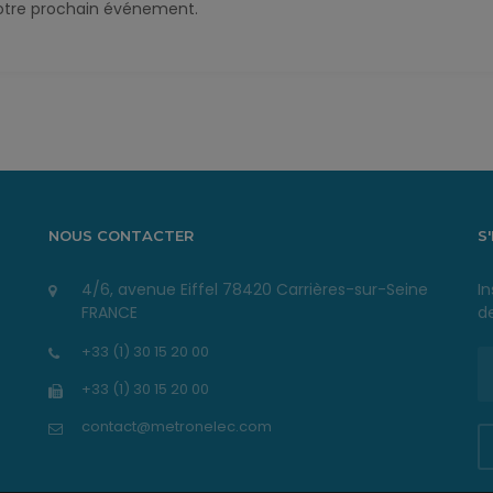
 notre prochain événement.
NOUS CONTACTER
S
4/6, avenue Eiffel 78420 Carrières-sur-Seine
In
FRANCE
de
+33 (1) 30 15 20 00
+33 (1) 30 15 20 00
contact@metronelec.com