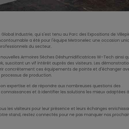
 Global Industrie, qui s'est tenu au Parc des Expositions de Villep
ncontournable a été pour l'équipe Metronelec une occasion uni
rofessionnels du secteur.
s nouvelles Armoires Sèches Déshumidificatrices W-Tech ainsi q
, suscitant un vif intérêt auprès des visiteurs. Les démonstrati
uvrir concrètement ces équipements de pointe et d'échanger av
s processus de production.
 son expertise et de répondre aux nombreuses questions des
rs connaissances et à identifier les solutions les mieux adaptées 
 les visiteurs pour leur présence et leurs échanges enrichissa
r notre stand, restez connectés pour ne pas manquer nos prochai