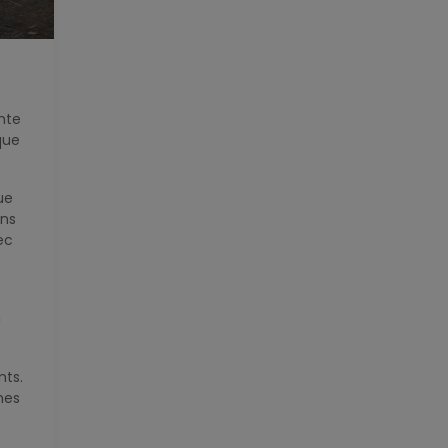
inte
que
ue
ons
ec
à
nts.
nes